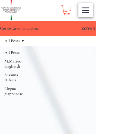
Iscriviti
Curiosità sul Giappone
All Posts
All Posts
M.Matteo
Gagliardi
Susanna
Ribeca
Lingua
giapponese