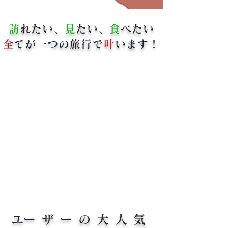
訪
れたい、
見
たい、
食
べたい
​
てが一つの旅行で
叶
います！
​ユーザーの大人気