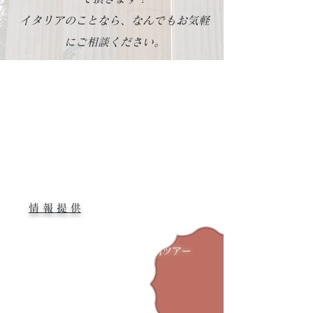
イタリアのことなら、
なんでもお気軽
にご相談ください。
​あなたらしい
​
旅プラン
面倒な手配を
避けたい
情 報 提 供
Sicomoro
TRIP
​
役立ち
特別ツアー
​情報