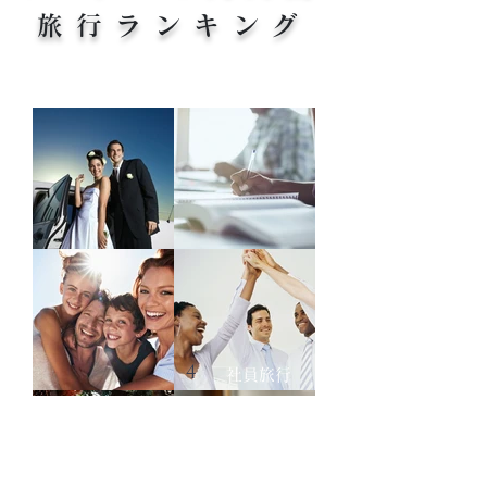
旅行ランキング
​1
2
留学
新婚旅行
3
4
家族旅行
社員旅行