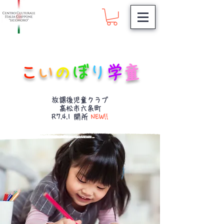
こ
い
の
ぼ
り
学
童
放課後児童クラブ
​高松市六条町
R7.4.1 開所
NEW!!