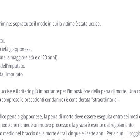
mine: soprattutto il modo in cui la vittima è stata uccisa.
tto.
ocietà giapponese.
one la maggiore età è di 20 anni).
 dell'imputato.
dall'imputato.
me uccise è il criterio più importante per l'imposizione della pena di morte. Una
 (comprese le precedenti condanne) è considerata "straordinaria".
dice penale giapponese, la pena di morte deve essere eseguita entro sei mesi d
 periodo che richiede un nuovo processo o la grazia è esente dal regolamento.
no medio nel braccio della morte è tra i cinque e i sette anni. Per alcuni, il sogg