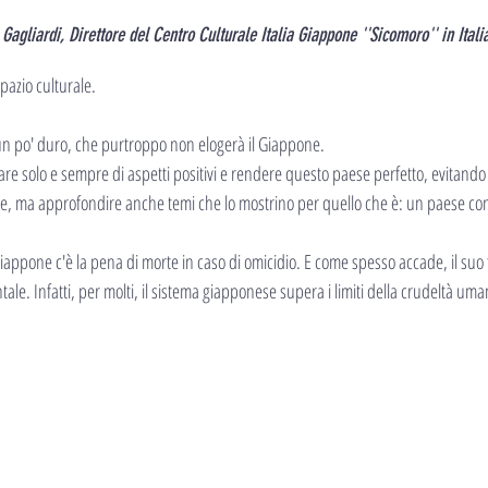
Gagliardi, Direttore del Centro Culturale Italia Giappone ''Sicomoro'' in Itali
pazio culturale.
un po' duro, che purtroppo non elogerà il Giappone.
re solo e sempre di aspetti positivi e rendere questo paese perfetto, evitand
ale, ma approfondire anche temi che lo mostrino per quello che è: un paese con 
Giappone c'è la pena di morte in caso di omicidio. E come spesso accade, il su
tale. Infatti, per molti, il sistema giapponese supera i limiti della crudeltà uma