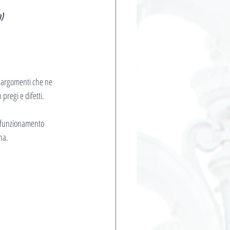
a)
o argomenti che ne 
pregi e difetti.
o funzionamento 
na.