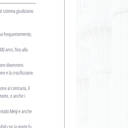
l sistema giudiziario 
.
eno frequentemente, 
0 anni, fino alla 
ione divennero 
ne e la crocifissione.
ne al contrario, il 
morte, e anche i 
eriodo Meiji e anche 
bili con la morte fu 