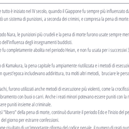
he tutto è iniziato nel IV secolo, quando il Giappone fu sempre più influenzato da
ò un sistema di punizioni, a seconda dei crimini, e compresa la pena di morte
eriodo Nara, le punizioni più crudeli e la pena di morte furono usate sempre m
 dell'influenza degli insegnamenti buddisti.
e fu completamente abolita nel periodo Heian, e non fu usata per i successivi 30
 di Kamakura, la pena capitale fu ampiamente riutilizzata e i metodi di esecuz
n quest'epoca includevano addirittura, tra molti altri metodi,  bruciare le perso
i, furono utilizzati anche metodi di esecuzione più violenti, come la crocifissio
bramento con buoi o carri. Anche i reati minori potevano essere puniti con la 
sere puniti insieme al criminale.
 "libero" della pena di morte, continuò durante il periodo Edo e l'inizio del p
e del giorno per estrarre confessioni.
ome risultato di un'importante riforma del codice penale, il numero di reati puni