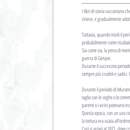
I libri di storia raccontano c
cinese, e gradualmente adott
Tuttavia, quando iniziò il p
probabilmente come risultato
Sia come sia, la pena di mort
guerra di Genpei.
Durante il successivo periodo
sempre più crudeli e sadici. I
Durante il periodo di Muromach
taglio con le seghe o lo smem
parenti o i vicini potevano es
Questa epoca, con un uso così
la tortura era usata all'ordin
Così si arrivò al 1871, dove c