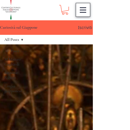
Iscriviti
Curiosità sul Giappone
All Posts
All Posts
M.Matteo
Gagliardi
Susanna
Ribeca
Lingua
giapponese