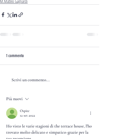
M.Matteo Gagliardi
1 commento
Scrivi un commento...
Più nuovi
Ospite
12 set 2022
Ho visto le varie stagioni di the terrace house, l'ho 
trovato molto delicato e simpatico-grazie per la 
tua recensione