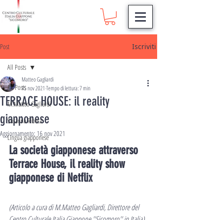
Post
Iscriviti
All Posts
Matteo Gagliardi
All Posts
15 nov 2021
Tempo di lettura: 7 min
TERRACE HOUSE: il reality
M.Matteo Gagliardi
giapponese
Susanna Ribeca
Aggiornamento:
16 nov 2021
Lingua giapponese
La società giapponese attraverso 
Terrace House, il reality show 
giapponese di Netflix
(Articolo a cura di M.Matteo Gagliardi, Direttore del 
Centro Culturale Italia Giappone ''Sicomoro'' in Italia)