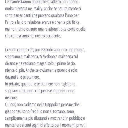
Le manifestazioni pubbliche di affetto non hanno 
molta rilevanza nel reality, anche se naturalmente ci 
sono partecipanti che provano qualcosa l'uno per 
l'altro e la loro relazione avanza e diventa più fisica, 
ma non tanto quanto una relazione tipica come quelle 
che conosciamo nel nostro occidente.
Ci sono coppie che, pur essendo appunto una coppia, 
si toccano a malapena, si siedono a malapena sul 
divano e ne vediamo magari solo il primo bacio, 
niente di più. Anche se ovviamente questo è solo 
davanti alle telecamere.
In privato, quando le telecamere non registrano, 
sappiamo di coppie che per esempio dormono 
insieme.
Quindi, non cadiamo nella trappola e pensare che i 
giapponesi sono freddi o non si toccano, sono 
semplicemente più riluttanti a mostrarlo in pubblico e 
mantenere alcuni segni di affetto per i momenti privati.