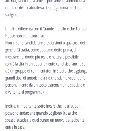
attenta, tanto che a volte si può arrivare addirittura a 
dubitare della naturalezza del programma e del suo 
svolgimento.
Un'altra differenza con il Grande Fratello è che Terrace 
House non è un concorso.
Non ci sono candidature o espulsioni o qualcosa del 
genere. Si tratta, come abbiamo detto prima, di 
mostrare nel modo più reale e naturale possibile 
com'è la vita in un appartamento condiviso, anche se 
c'è un gruppo di commentatori in studio che aggiunge 
grandi dosi di umorismo a ciò che stiamo vedendo (e 
personalmente dà un tocco estremamente speciale e 
divertente al programma).
Inoltre, è importante sottolineare che i partecipanti 
possono andarsene quando vogliono (cosa che 
spesso accade), a quel punto un nuovo partecipante 
entra in casa.