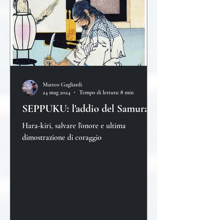
Matteo Gagliardi
24 mag 2024
Tempo di lettura: 8 min
SEPPUKU: l'addio del Samurai
Hara-kiri, salvare l'onore e ultima
dimostrazione di coraggio