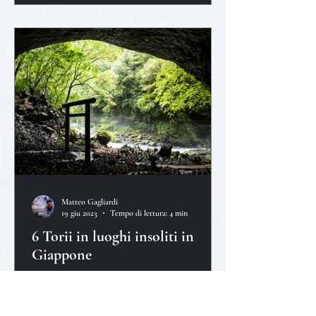
Matteo Gagliardi
19 giu 2023
Tempo di lettura: 4 min
6 Torii in luoghi insoliti in
Giappone
Abbiamo compilato un elenco di 6 Torii che
abbiamo trovato particolarmente
accattivanti, e in luoghi davvero insoliti.