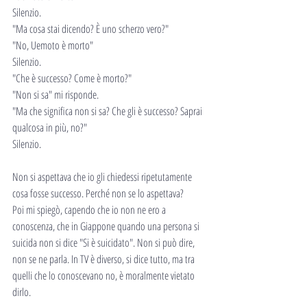
Silenzio.
"Ma cosa stai dicendo? È uno scherzo vero?"
"No, Uemoto è morto"
Silenzio.
"Che è successo? Come è morto?"
"Non si sa" mi risponde. 
"Ma che significa non si sa? Che gli è successo? Saprai 
qualcosa in più, no?"
Silenzio.
Non si aspettava che io gli chiedessi ripetutamente 
cosa fosse successo. Perché non se lo aspettava?
Poi mi spiegò, capendo che io non ne ero a 
conoscenza, che in Giappone quando una persona si 
suicida non si dice "Si è suicidato". Non si può dire, 
non se ne parla. In TV è diverso, si dice tutto, ma tra 
quelli che lo conoscevano no, è moralmente vietato 
dirlo.