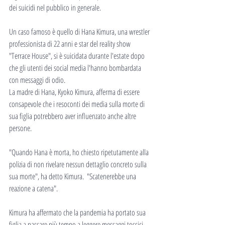
dei suicidi nel pubblico in generale.
Un caso famoso è quello di Hana Kimura, una wrestler 
professionista di 22 anni e star del reality show 
"Terrace House", si è suicidata durante l'estate dopo 
che gli utenti dei social media l'hanno bombardata 
con messaggi di odio.
La madre di Hana, Kyoko Kimura, afferma di essere 
consapevole che i resoconti dei media sulla morte di 
sua figlia potrebbero aver influenzato anche altre 
persone.
"Quando Hana è morta, ho chiesto ripetutamente alla 
polizia di non rivelare nessun dettaglio concreto sulla 
sua morte", ha detto Kimura.  "Scatenerebbe una 
reazione a catena".
Kimura ha affermato che la pandemia ha portato sua 
figlia a passare più tempo a leggere messaggi tossici 