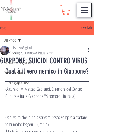
Post
Iscriviti
All Posts
Matteo Gagliardi
All Posts
19 lug 2021
Tempo di lettura: 7 min
GIAPPONE: SUICIDI CONTRO VIRUS
M.Matteo Gagliardi
Qual è il vero nemico in Giappone?
Susanna Ribeca
Lingua giapponese
(A cura di M.Matteo Gagliardi, Direttore del Centro 
Culturale Italia Giappone ''Sicomoro'' in Italia)
Ogni volta che inizio a scrivere riesco sempre a trattare 
temi molto leggeri.... (ironia)
Il fatto è che non riesco a tacere quando tutto il 