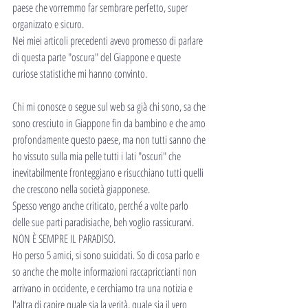
paese che vorremmo far sembrare perfetto, super 
organizzato e sicuro.
Nei miei articoli precedenti avevo promesso di parlare 
di questa parte "oscura" del Giappone e queste 
curiose statistiche mi hanno convinto.
Chi mi conosce o segue sul web sa già chi sono, sa che 
sono cresciuto in Giappone fin da bambino e che amo 
profondamente questo paese, ma non tutti sanno che 
ho vissuto sulla mia pelle tutti i lati "oscuri" che 
inevitabilmente fronteggiano e risucchiano tutti quelli 
che crescono nella società giapponese.
Spesso vengo anche criticato, perché a volte parlo 
delle sue parti paradisiache, beh voglio rassicurarvi.
NON È SEMPRE IL PARADISO.
Ho perso 5 amici, si sono suicidati. So di cosa parlo e 
so anche che molte informazioni raccapriccianti non 
arrivano in occidente, e cerchiamo tra una notizia e 
l'altra di capire quale sia la verità, quale sia il vero 