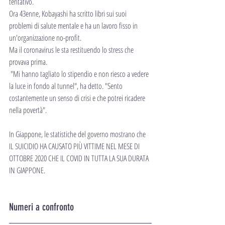
tentativo.
Ora 43enne, Kobayashi ha scritto libri sui suoi 
problemi di salute mentale e ha un lavoro fisso in 
un'organizzazione no-profit.
Ma il coronavirus le sta restituendo lo stress che 
provava prima.
 "Mi hanno tagliato lo stipendio e non riesco a vedere 
la luce in fondo al tunnel", ha detto. "Sento 
costantemente un senso di crisi e che potrei ricadere 
nella povertà".
In Giappone, le statistiche del governo mostrano che 
IL SUICIDIO HA CAUSATO PIÙ VITTIME NEL MESE DI 
OTTOBRE 2020 CHE IL COVID IN TUTTA LA SUA DURATA 
IN GIAPPONE.
Numeri a confronto