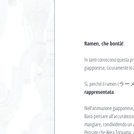
Ramen, che bontà!
In tanti conoscono questa pre
giapponese, sicuramente lo a
Sì, perché il ramen (ラーメ
rappresentata
.
Nell’animazione giapponese, 
Basti pensare all’accuratezza 
mangiare, condividendo un att
Pensate che Akira Toriyama, 