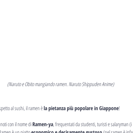
(Naruto e Obito mangiando ramen. Naruto Shippuden Anime)
etto al sushi, il ramen è 
la pietanza più popolare in Giappone
!
 noti con il nome di 
Ramen-ya
, frequentati da studenti, turisti e salaryman (i 
 Ramen è un piatto 
economico e decisamente gustoso 
(nel ramen è infa