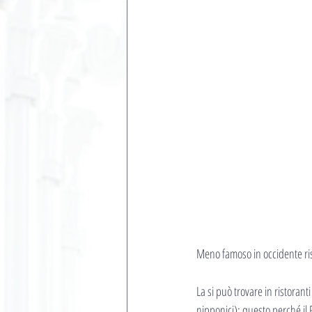
Meno famoso in occidente risp
La si può trovare in ristoranti
nipponici): questo perché il