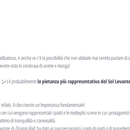
libatezza, e anche se c’è la possibilità che non abbiate mai sentito parlare di 
vrete visto in centinaia di anime e manga!
ン) è probabilmente 
la pietanza più rappresentativa del Sol Levante
infatti, il cibo riveste un’importanza fondamentale!
con cui vengono rappresentati i piatti e le molteplici scene in cui i protagonisti
imo di tranquillità e convivialità.
autore di 
Dragon Ball
, ha dato ai suoi personaggi i nomi di piatti o di ingredient