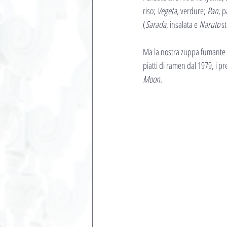
riso; 
Vegeta
, verdure; 
Pan
, p
(
Sarada
, insalata e 
Naruto
 s
Ma la nostra zuppa fumante 
piatti di ramen dal 1979, i pre
Moon.