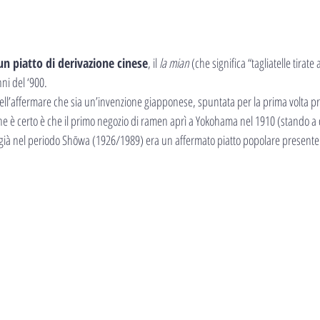
un piatto di derivazione cinese
, il 
la mian
 (che significa “tagliatelle tirat
nni del ‘900.
nell’affermare che sia un’invenzione giapponese, spuntata per la prima volta pro
he è certo è che il primo negozio di ramen aprì a Yokohama nel 1910 (stando a
e già nel periodo Shōwa (1926/1989) era un affermato piatto popolare presente 