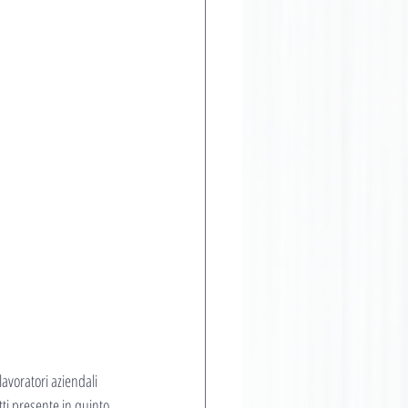
lavoratori aziendali 
tti presente in quinto 