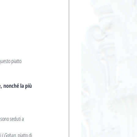
questo piatto 
, nonché la più 
 sono seduti a 
i (
Gohan
, piatto di 