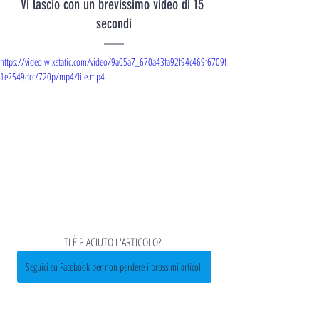
Vi lascio con un brevissimo video di 15 
secondi
https://video.wixstatic.com/video/9a05a7_670a43fa92f94c469f6709f
1e2549dcc/720p/mp4/file.mp4
TI È PIACIUTO L'ARTICOLO? 
Seguici su Facebook per non perdere i prossimi articoli