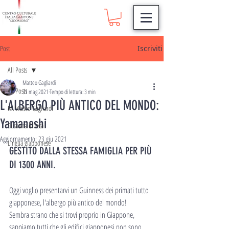
Post
Iscriviti
All Posts
Matteo Gagliardi
All Posts
31 mag 2021
Tempo di lettura: 3 min
L'ALBERGO PIÙ ANTICO DEL MONDO:
M.Matteo Gagliardi
Yamanashi
Susanna Ribeca
Aggiornamento:
23 giu 2021
Lingua giapponese
GESTITO DALLA STESSA FAMIGLIA PER PIÙ 
DI 1300 ANNI.
Oggi voglio presentarvi un Guinness dei primati tutto 
giapponese, l'albergo più antico del mondo!
Sembra strano che si trovi proprio in Giappone, 
sappiamo tutti che gli edifici giapponesi non sono 