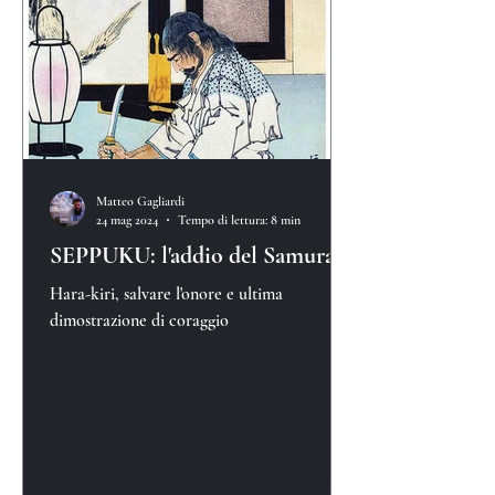
Matteo Gagliardi
24 mag 2024
Tempo di lettura: 8 min
SEPPUKU: l'addio del Samurai
Hara-kiri, salvare l'onore e ultima
dimostrazione di coraggio