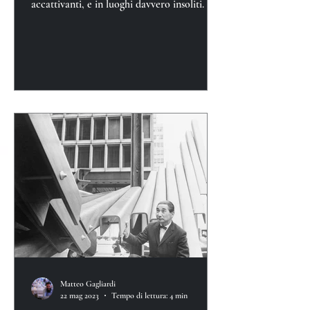
accattivanti, e in luoghi davvero insoliti.
Matteo Gagliardi
22 mag 2023
Tempo di lettura: 4 min