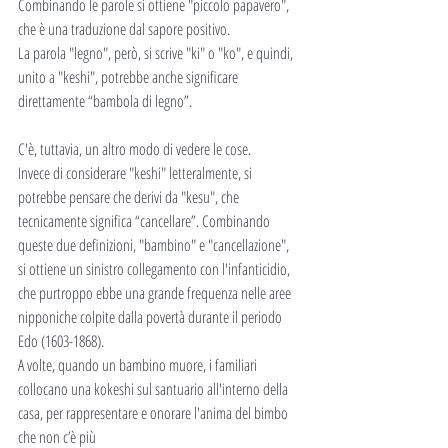
Combinando le parole si ottiene "piccolo papavero", 
che è una traduzione dal sapore positivo.
La parola "legno", però, si scrive "ki" o "ko", e quindi, 
unito a "keshi", potrebbe anche significare 
direttamente “bambola di legno”.
C'è, tuttavia, un altro modo di vedere le cose.
Invece di considerare "keshi" letteralmente, si 
potrebbe pensare che derivi da "kesu", che 
tecnicamente significa “cancellare”. Combinando 
queste due definizioni, "bambino" e "cancellazione", 
si ottiene un sinistro collegamento con l'infanticidio, 
che purtroppo ebbe una grande frequenza nelle aree 
nipponiche colpite dalla povertà durante il periodo 
Edo (1603-1868).
A volte, quando un bambino muore, i familiari 
collocano una kokeshi sul santuario all'interno della 
casa, per rappresentare e onorare l'anima del bimbo 
che non c’è più