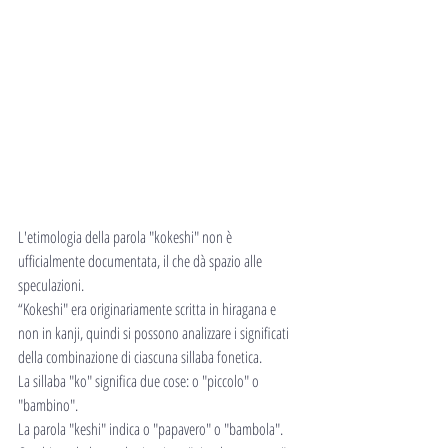
L'etimologia della parola "kokeshi" non è 
ufficialmente documentata, il che dà spazio alle 
speculazioni.
“Kokeshi" era originariamente scritta in hiragana e 
non in kanji, quindi si possono analizzare i significati 
della combinazione di ciascuna sillaba fonetica.
La sillaba "ko" significa due cose: o "piccolo" o 
"bambino".
La parola "keshi" indica o "papavero" o "bambola".