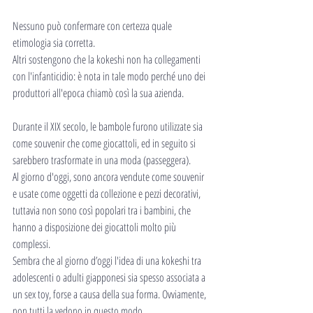
Nessuno può confermare con certezza quale 
etimologia sia corretta.
Altri sostengono che la kokeshi non ha collegamenti 
con l'infanticidio: è nota in tale modo perché uno dei 
produttori all'epoca chiamò così la sua azienda.
Durante il XIX secolo, le bambole furono utilizzate sia 
come souvenir che come giocattoli, ed in seguito si 
sarebbero trasformate in una moda (passeggera).
Al giorno d'oggi, sono ancora vendute come souvenir 
e usate come oggetti da collezione e pezzi decorativi, 
tuttavia non sono così popolari tra i bambini, che 
hanno a disposizione dei giocattoli molto più 
complessi.
Sembra che al giorno d’oggi l'idea di una kokeshi tra 
adolescenti o adulti giapponesi sia spesso associata a 
un sex toy, forse a causa della sua forma. Ovviamente, 
non tutti la vedono in questo modo.