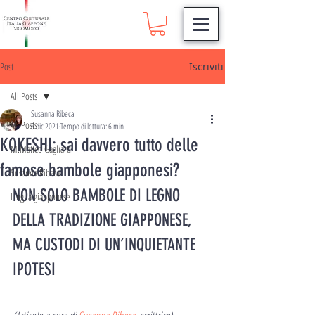
Post
Iscriviti
All Posts
Susanna Ribeca
All Posts
6 dic 2021
Tempo di lettura: 6 min
KOKESHI: sai davvero tutto delle
M.Matteo Gagliardi
famose bambole giapponesi?
Susanna Ribeca
NON SOLO BAMBOLE DI LEGNO 
Lingua giapponese
DELLA TRADIZIONE GIAPPONESE, 
MA CUSTODI DI UN’INQUIETANTE 
IPOTESI