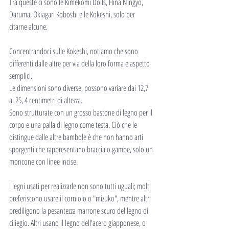
Tra queste ci sono le Kimekomi Dolls, Hina Ningyo, 
Daruma, Okiagari Koboshi e le Kokeshi, solo per 
citarne alcune.
Concentrandoci sulle Kokeshi, notiamo che sono 
differenti dalle altre per via della loro forma e aspetto 
semplici.
Le dimensioni sono diverse, possono variare dai 12,7 
ai 25, 4 centimetri di altezza.
Sono strutturate con un grosso bastone di legno per il 
corpo e una palla di legno come testa. Ciò che le 
distingue dalle altre bambole è che non hanno arti 
sporgenti che rappresentano braccia o gambe, solo un 
moncone con linee incise.
I legni usati per realizzarle non sono tutti uguali; molti 
preferiscono usare il corniolo o "mizuko", mentre altri 
prediligono la pesantezza marrone scuro del legno di 
ciliegio. Altri usano il legno dell'acero giapponese, o 