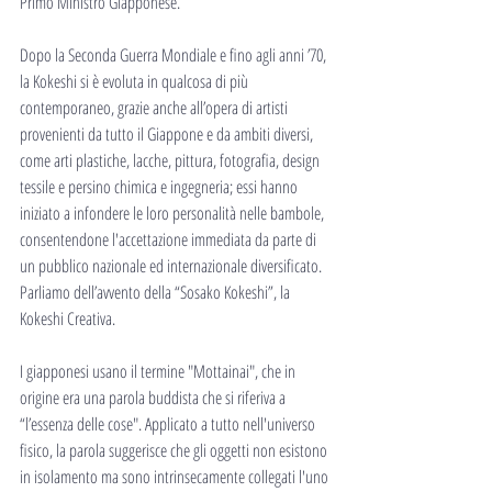
Primo Ministro Giapponese.
Dopo la Seconda Guerra Mondiale e fino agli anni ’70, 
la Kokeshi si è evoluta in qualcosa di più 
contemporaneo, grazie anche all’opera di artisti 
provenienti da tutto il Giappone e da ambiti diversi, 
come arti plastiche, lacche, pittura, fotografia, design 
tessile e persino chimica e ingegneria; essi hanno 
iniziato a infondere le loro personalità nelle bambole, 
consentendone l'accettazione immediata da parte di 
un pubblico nazionale ed internazionale diversificato.
Parliamo dell’avvento della “Sosako Kokeshi”, la 
Kokeshi Creativa.
I giapponesi usano il termine "Mottainai", che in 
origine era una parola buddista che si riferiva a 
“l’essenza delle cose". Applicato a tutto nell'universo 
fisico, la parola suggerisce che gli oggetti non esistono 
in isolamento ma sono intrinsecamente collegati l'uno 