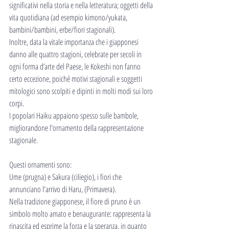
significativi nella storia e nella letteratura; oggetti della 
vita quotidiana (ad esempio kimono/yukata, 
bambini/bambini, erbe/fiori stagionali).
Inoltre, data la vitale importanza che i giapponesi 
danno alle quattro stagioni, celebrate per secoli in 
ogni forma d’arte del Paese, le Kokeshi non fanno 
certo eccezione, poiché motivi stagionali e soggetti 
mitologici sono scolpiti e dipinti in molti modi sui loro 
corpi.
I popolari Haiku appaiono spesso sulle bambole, 
migliorandone l'ornamento della rappresentazione 
stagionale. 
Questi ornamenti sono:
Ume (prugna) e Sakura (ciliegio), i fiori che 
annunciano l'arrivo di Haru, (Primavera).
Nella tradizione giapponese, il fiore di pruno è un 
simbolo molto amato e benaugurante: rappresenta la 
rinascita ed esprime la forza e la speranza, in quanto 