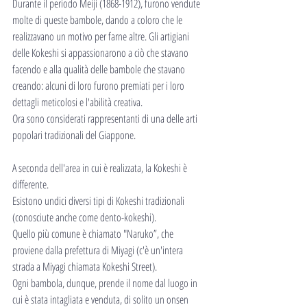
Durante il periodo Meiji (1868-1912), furono vendute 
molte di queste bambole, dando a coloro che le 
realizzavano un motivo per farne altre. Gli artigiani 
delle Kokeshi si appassionarono a ciò che stavano 
facendo e alla qualità delle bambole che stavano 
creando: alcuni di loro furono premiati per i loro 
dettagli meticolosi e l'abilità creativa.
Ora sono considerati rappresentanti di una delle arti 
popolari tradizionali del Giappone.
A seconda dell'area in cui è realizzata, la Kokeshi è 
differente.
Esistono undici diversi tipi di Kokeshi tradizionali 
(conosciute anche come dento-kokeshi). 
Quello più comune è chiamato "Naruko”, che 
proviene dalla prefettura di Miyagi (c'è un'intera 
strada a Miyagi chiamata Kokeshi Street).
Ogni bambola, dunque, prende il nome dal luogo in 
cui è stata intagliata e venduta, di solito un onsen 