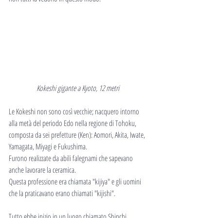
Kokeshi gigante a Kyoto, 12 metri
Le Kokeshi non sono così vecchie; nacquero intorno 
alla metà del periodo Edo nella regione di Tohoku, 
composta da sei prefetture (Ken): Aomori, Akita, Iwate, 
Yamagata, Miyagi e Fukushima.
Furono realizzate da abili falegnami che sapevano 
anche lavorare la ceramica.
Questa professione era chiamata "kijiya" e gli uomini 
che la praticavano erano chiamati "kijishi".
Tutto ebbe inizio in un luogo chiamato Shinchi 