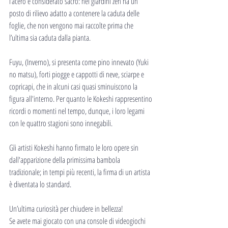
l’acero è considerato sacro: nei giardini zen ha un 
posto di rilievo adatto a contenere la caduta delle 
foglie, che non vengono mai raccolte prima che 
l’ultima sia caduta dalla pianta.
Fuyu, (Inverno), si presenta come pino innevato (Yuki 
no matsu), forti piogge e cappotti di neve, sciarpe e 
copricapi, che in alcuni casi quasi sminuiscono la 
figura all'interno. Per quanto le Kokeshi rappresentino 
ricordi o momenti nel tempo, dunque, i loro legami 
con le quattro stagioni sono innegabili.
Gli artisti Kokeshi hanno firmato le loro opere sin 
dall'apparizione della primissima bambola 
tradizionale; in tempi più recenti, la firma di un artista 
è diventata lo standard. 
Un’ultima curiosità per chiudere in bellezza!
Se avete mai giocato con una console di videogiochi 