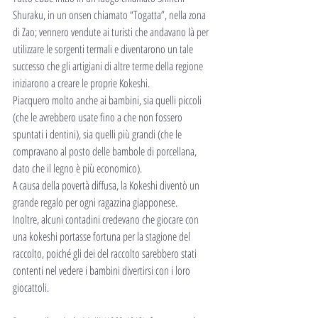
Shuraku, in un onsen chiamato “Togatta”, nella zona 
di Zao; vennero vendute ai turisti che andavano là per 
utilizzare le sorgenti termali e diventarono un tale 
successo che gli artigiani di altre terme della regione 
iniziarono a creare le proprie Kokeshi.
Piacquero molto anche ai bambini, sia quelli piccoli 
(che le avrebbero usate fino a che non fossero 
spuntati i dentini), sia quelli più grandi (che le 
compravano al posto delle bambole di porcellana, 
dato che il legno è più economico).
A causa della povertà diffusa, la Kokeshi diventò un 
grande regalo per ogni ragazzina giapponese.
Inoltre, alcuni contadini credevano che giocare con 
una kokeshi portasse fortuna per la stagione del 
raccolto, poiché gli dei del raccolto sarebbero stati 
contenti nel vedere i bambini divertirsi con i loro 
giocattoli.