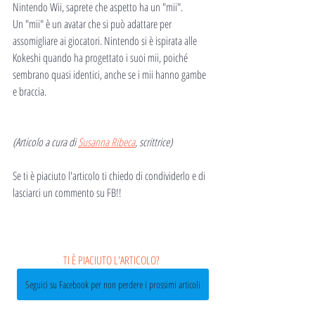
Nintendo Wii, saprete che aspetto ha un "mii".
Un "mii" è un avatar che si può adattare per 
assomigliare ai giocatori. Nintendo si è ispirata alle 
Kokeshi quando ha progettato i suoi mii, poiché 
sembrano quasi identici, anche se i mii hanno gambe 
e braccia.
(Articolo a cura di 
Susanna Ribeca
, scrittrice)
Se ti è piaciuto l'articolo ti chiedo di condividerlo e di 
lasciarci un commento su FB!!
TI È PIACIUTO L'ARTICOLO? 
Seguici su Facebook per non perdere i prossimi articoli