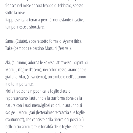
fiorisce nel mese ancora freddo di febbraio, spesso 
sotto la neve.
Rappresenta la tenacia perché, nonostante il cattivo 
tempo, riesce a sbocciare.
Sama, (Estate), appare sotto forma di Ayame (iris), 
Take (bamboo) e persino Matsuri (festival). 
Aki, (autunno) adorna le Kokeshi attraverso i dipinti di 
Momiji, (foglie d'acero), nei colori rosso, arancione e 
giallo, o Kiku, (crisantemo), un simbolo dell'autunno 
molto importante.
Nella tradizione nipponica le foglie d’acero 
rappresentano l’autunno e la trasformazione della 
natura con i suoi meravigliosi colori. In autunno si 
svolge il Momijigari (letteralmente “caccia alle foglie 
d’autunno”), che consiste nella ricerca dei posti più 
belli in cui ammirare le tonalità delle foglie. Inoltre, 