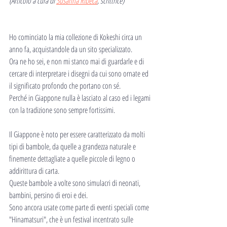
(Articolo a cura di 
Susanna Ribeca
, scrittrice)
Ho cominciato la mia collezione di Kokeshi circa un 
anno fa, acquistandole da un sito specializzato.
Ora ne ho sei, e non mi stanco mai di guardarle e di 
cercare di interpretare i disegni da cui sono ornate ed 
il significato profondo che portano con sé.
Perché in Giappone nulla è lasciato al caso ed i legami 
con la tradizione sono sempre fortissimi.
Il Giappone è noto per essere caratterizzato da molti 
tipi di bambole, da quelle a grandezza naturale e 
finemente dettagliate a quelle piccole di legno o 
addirittura di carta.
Queste bambole a volte sono simulacri di neonati, 
bambini, persino di eroi e dei.
Sono ancora usate come parte di eventi speciali come 
"Hinamatsuri", che è un festival incentrato sulle 