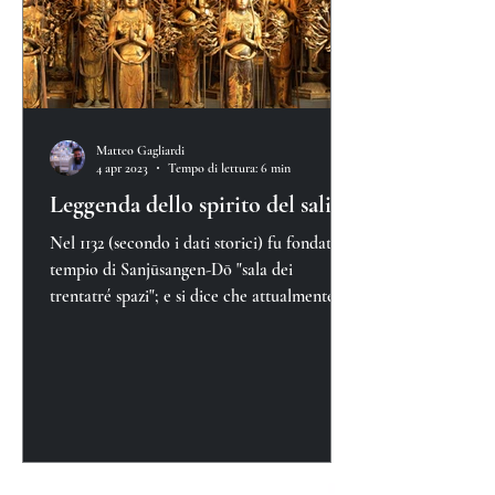
Matteo Gagliardi
4 apr 2023
Tempo di lettura: 6 min
Leggenda dello spirito del salice
Nel 1132 (secondo i dati storici) fu fondato il
tempio di Sanjūsangen-Dō "sala dei
trentatré spazi"; e si dice che attualmente
nel tempio si