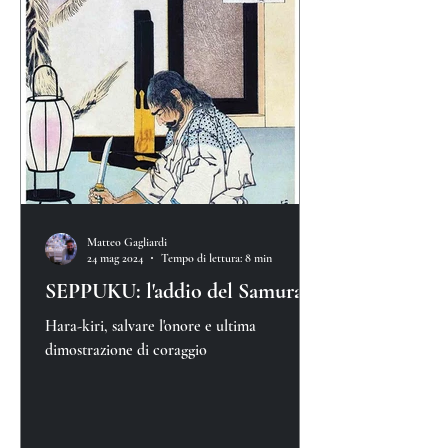
Matteo Gagliardi
24 mag 2024
Tempo di lettura: 8 min
SEPPUKU: l'addio del Samurai
Hara-kiri, salvare l'onore e ultima
dimostrazione di coraggio