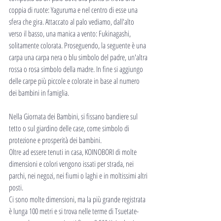
coppia di ruote: Yaguruma e nel centro di esse una 
sfera che gira. Attaccato al palo vediamo, dall'alto 
verso il basso, una manica a vento: Fukinagashi, 
solitamente colorata. Proseguendo, la seguente è una 
carpa una carpa nera o blu simbolo del padre, un'altra 
rossa o rosa simbolo della madre. In fine si aggiungo 
delle carpe più piccole e colorate in base al numero 
dei bambini in famiglia.
Nella Giornata dei Bambini, si fissano bandiere sul 
tetto o sul giardino delle case, come simbolo di 
protezione e prosperità dei bambini. 
Oltre ad essere tenuti in casa, KOINOBORI di molte 
dimensioni e colori vengono issati per strada, nei 
parchi, nei negozi, nei fiumi o laghi e in moltissimi altri 
posti.
Ci sono molte dimensioni, ma la più grande registrata 
è lunga 100 metri e si trova nelle terme di Tsuetate-