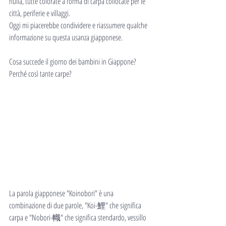
nulla, tutte colorate a forma di carpa collocate per le 
città, periferie e villaggi. 
Oggi mi piacerebbe condividere e riassumere qualche 
informazione su questa usanza giapponese.
Cosa succede il giorno dei bambini in Giappone? 
Perché così tante carpe?
La parola giapponese "Koinobori" è una 
combinazione di due parole, "Koi-鯉" che significa 
carpa e "Nobori-幟" che significa stendardo, vessillo 