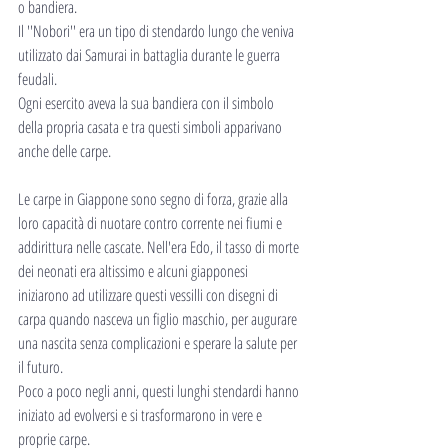
o bandiera.
Il ''Nobori'' era un tipo di stendardo lungo che veniva 
utilizzato dai Samurai in battaglia durante le guerra 
feudali.
Ogni esercito aveva la sua bandiera con il simbolo 
della propria casata e tra questi simboli apparivano 
anche delle carpe.
Le carpe in Giappone sono segno di forza, grazie alla 
loro capacità di nuotare
contro corrente nei fiumi e 
addirittura nelle cascate. Nell'era Edo, il tasso di morte 
dei neonati era altissimo e alcuni giapponesi 
iniziarono ad utilizzare questi vessilli con disegni di 
carpa quando nasceva un figlio maschio, per augurare 
una nascita senza complicazioni e sperare la salute per 
il futuro.
Poco a poco negli anni, questi lunghi stendardi hanno 
iniziato ad evolversi e si trasformarono in vere e 
proprie carpe.