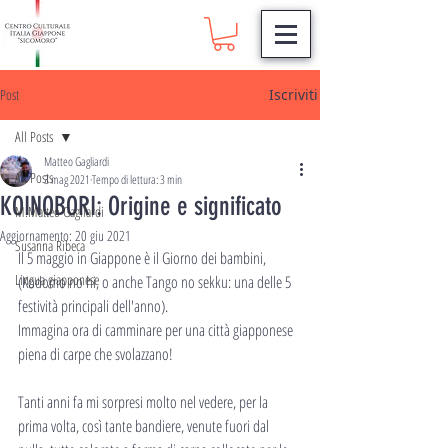
Post
Iscriviti
All Posts
Matteo Gagliardi
All Posts
3 mag 2021
Tempo di lettura: 3 min
KOINOBORI: Origine e significato
M.Matteo Gagliardi
Aggiornamento:
20 giu 2021
Susanna Ribeca
Il 5 maggio in Giappone è il Giorno dei bambini, 
Lingua giapponese
(Kodomo no hi, o anche Tango no sekku: una delle 5 
festività principali dell'anno).
Immagina ora di camminare per una città giapponese 
piena di carpe che svolazzano!
Tanti anni fa mi sorpresi molto nel vedere, per la 
prima volta, così tante bandiere, venute fuori dal 