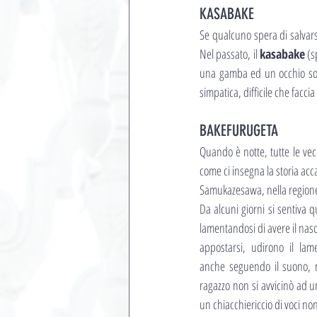
KASABAKE
Se qualcuno spera di salvars
Nel passato, il 
kasabake
 (s
una gamba ed un occhio solo
simpatica, difficile che faccia
BAKEFURUGETA
Quando è notte, tutte le vec
come ci insegna la storia acca
Samukazesawa, nella regione
Da alcuni giorni si sentiva 
lamentandosi di avere il naso 
appostarsi, udirono il la
anche seguendo il suono, n
ragazzo non si avvicinò ad u
un chiacchiericcio di voci non