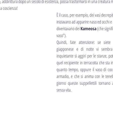
, addirittura dopo un secolo di esistenza, possa trasformarsi in una creatura 
a coscienza!
È il caso, per esempio, dei vasi decrepiti
iniziavano ad apparire naso ed occhi 
diventavano dei 
Kameosa
 (che signi
vaso”).
Quindi, fate attenzione: se siete
giapponese e di notte vi sembra
inquietante si aggiri per le stanze, po
quel recipiente in terracotta che sta i
quanto tempo, oppure il vaso di cocc
armadio, e che si anima con le tenebr
giorno queste suppellettili tornano
senza vita.