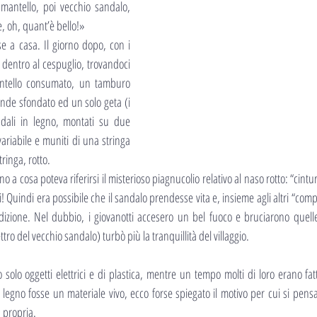
antello, poi vecchio sandalo, 
, oh, quant’è bello!»
se a casa. Il giorno dopo, con i 
 dentro al cespuglio, trovandoci 
ntello consumato, un tamburo 
ande sfondato ed un solo geta (i 
ndali in legno, montati su due 
 variabile e muniti di una stringa 
tringa, rotto.
a cosa poteva riferirsi il misterioso piagnucolio relativo al naso rotto: “cintur
i! Quindi era possibile che il sandalo prendesse vita e, insieme agli altri “comp
izione. Nel dubbio, i giovanotti accesero un bel fuoco e bruciarono quelle 
ttro del vecchio sandalo) turbò più la tranquillità del villaggio.
solo oggetti elettrici e di plastica, mentre un tempo molti di loro erano fatt
legno fosse un materiale vivo, ecco forse spiegato il motivo per cui si pensava
 propria.