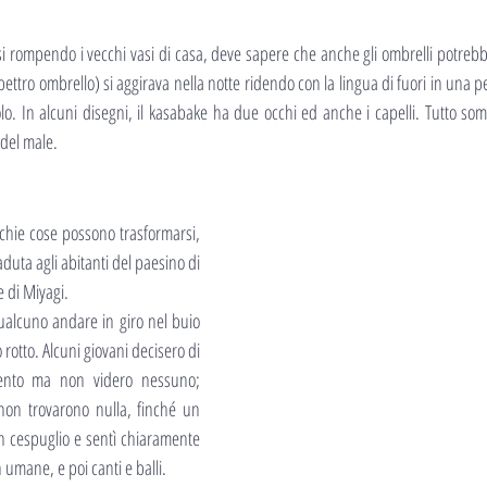
i rompendo i vecchi vasi di casa, deve sapere che anche gli ombrelli potrebbe
pettro ombrello) si aggirava nella notte ridendo con la lingua di fuori in una 
. In alcuni disegni, il kasabake ha due occhi ed anche i capelli. Tutto som
 del male.
chie cose possono trasformarsi, 
duta agli abitanti del paesino di 
 di Miyagi.
qualcuno andare in giro nel buio 
rotto. Alcuni giovani decisero di 
mento ma non videro nessuno; 
on trovarono nulla, finché un 
n cespuglio e sentì chiaramente 
 umane, e poi canti e balli.