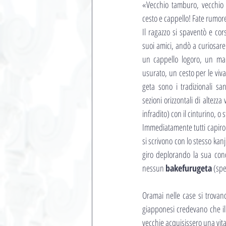
«Vecchio tamburo, vecchio m
cesto e cappello! Fate rumore
Il ragazzo si spaventò e cor
suoi amici, andò a curiosare
un cappello logoro, un ma
usurato, un cesto per le viv
geta sono i tradizionali sa
sezioni orizzontali di altezza
infradito) con il cinturino, o s
Immediatamente tutti capirono 
si scrivono con lo stesso kanj
giro deplorando la sua cond
nessun 
bakefurugeta
 (spe
Oramai nelle case si trovano 
giapponesi credevano che il 
vecchie acquisissero una vita