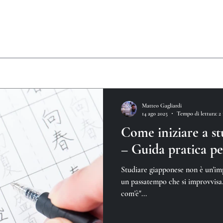
Matteo Gagliardi
14 ago 2025
Tempo di lettura: 2
Come iniziare a s
– Guida pratica per
Studiare giapponese non è un'i
un passatempo che si improvvisa. 
com'è"...