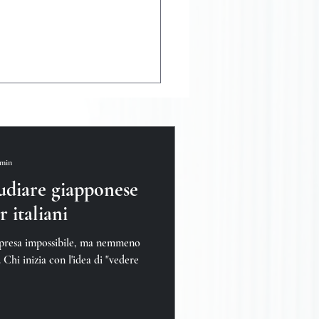
 min
tudiare giapponese
 italiani
mpresa impossibile, ma nemmeno
Chi inizia con l'idea di "vedere