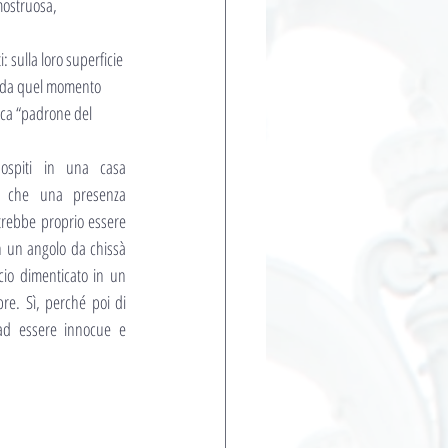
mostruosa, 
: sulla loro superficie 
e da quel momento 
fica “padrone del 
 ospiti in una casa 
 che una presenza 
trebbe proprio essere 
n un angolo da chissà 
io dimenticato in un 
e. Sì, perché poi di 
 ad essere innocue e 