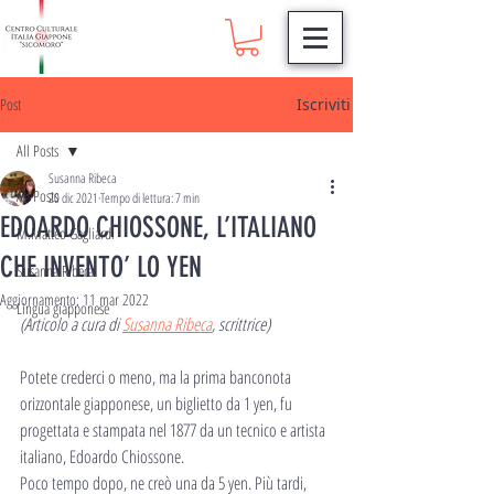
Post
Iscriviti
All Posts
Susanna Ribeca
All Posts
20 dic 2021
Tempo di lettura: 7 min
EDOARDO CHIOSSONE, L’ITALIANO
M.Matteo Gagliardi
CHE INVENTO’ LO YEN
Susanna Ribeca
Aggiornamento:
11 mar 2022
Lingua giapponese
(Articolo a cura di 
Susanna Ribeca
, scrittrice)
Potete crederci o meno, ma la prima banconota 
orizzontale giapponese, un biglietto da 1 yen, fu 
progettata e stampata nel 1877 da un tecnico e artista 
italiano, Edoardo Chiossone.
Poco tempo dopo, ne creò una da 5 yen. Più tardi, 