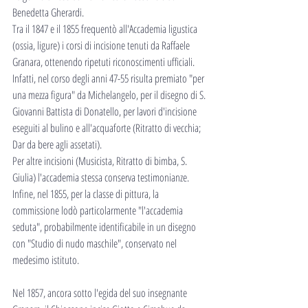
Benedetta Gherardi.
Tra il 1847 e il 1855 frequentò all'Accademia ligustica 
(ossia, ligure) i corsi di incisione tenuti da Raffaele 
Granara, ottenendo ripetuti riconoscimenti ufficiali.
Infatti, nel corso degli anni 47-55 risulta premiato "per 
una mezza figura" da Michelangelo, per il disegno di S. 
Giovanni Battista di Donatello, per lavori d'incisione 
eseguiti al bulino e all'acquaforte (Ritratto di vecchia; 
Dar da bere agli assetati).
Per altre incisioni (Musicista, Ritratto di bimba, S. 
Giulia) l'accademia stessa conserva testimonianze.
Infine, nel 1855, per la classe di pittura, la 
commissione lodò particolarmente "l'accademia 
seduta", probabilmente identificabile in un disegno 
con "Studio di nudo maschile", conservato nel 
medesimo istituto.
Nel 1857, ancora sotto l'egida del suo insegnante 