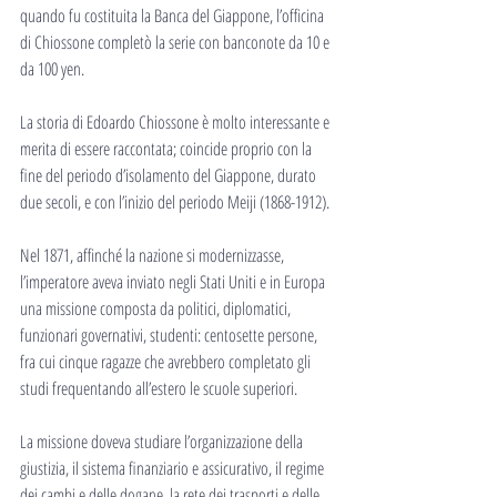
quando fu costituita la Banca del Giappone, l’officina 
di Chiossone completò la serie con banconote da 10 e 
da 100 yen.
La storia di Edoardo Chiossone è molto interessante e 
merita di essere raccontata; coincide proprio con la 
fine del periodo d’isolamento del Giappone, durato 
due secoli, e con l’inizio del periodo Meiji (1868-1912). 
Nel 1871, affinché la nazione si modernizzasse, 
l’imperatore aveva inviato negli Stati Uniti e in Europa 
una missione composta da politici, diplomatici, 
funzionari governativi, studenti: centosette persone, 
fra cui cinque ragazze che avrebbero completato gli 
studi frequentando all’estero le scuole superiori.
La missione doveva studiare l’organizzazione della 
giustizia, il sistema finanziario e assicurativo, il regime 
dei cambi e delle dogane, la rete dei trasporti e delle 