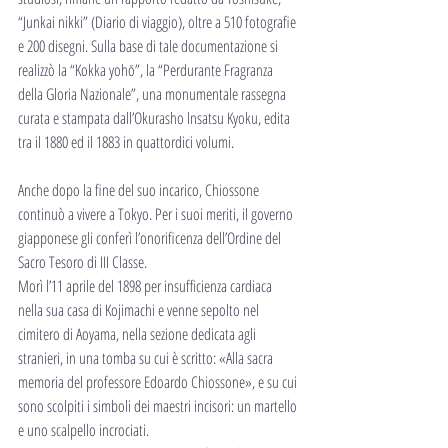
“Junkai nikki” (Diario di viaggio), oltre a 510 fotografie 
e 200 disegni. Sulla base di tale documentazione si 
realizzò la “Kokka yohō”, la “Perdurante Fragranza 
della Gloria Nazionale”, una monumentale rassegna 
curata e stampata dall’Okurasho lnsatsu Kyoku, edita 
tra il 1880 ed il 1883 in quattordici volumi. 
Anche dopo la fine del suo incarico, Chiossone 
continuò a vivere a Tokyo. Per i suoi meriti, il governo 
giapponese gli conferì l’onorificenza dell’Ordine del 
Sacro Tesoro di III Classe.
Morì l’11 aprile del 1898 per insufficienza cardiaca 
nella sua casa di Kojimachi e venne sepolto nel 
cimitero di Aoyama, nella sezione dedicata agli 
stranieri, in una tomba su cui è scritto: «Alla sacra 
memoria del professore Edoardo Chiossone», e su cui 
sono scolpiti i simboli dei maestri incisori: un martello 
e uno scalpello incrociati.