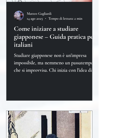
Matteo Gagliardi
14 ago 2025
Tempo di lettura: 2 min
Come iniziare a studiare
giapponese – Guida pratica per
italiani
Studiare giapponese non è un'impresa
impossibile, ma nemmeno un passatempo
che si improvvisa. Chi inizia con l'idea di
"vedere com'è"...