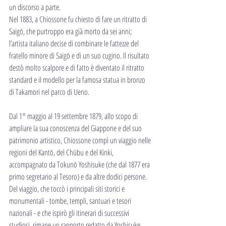
un discorso a parte.
Nel 1883, a Chiossone fu chiesto di fare un ritratto di 
Saigō, che purtroppo era già morto da sei anni; 
l’artista italiano decise di combinare le fattezze del 
fratello minore di Saigō e di un suo cugino. Il risultato 
destò molto scalpore e di fatto è diventato il ritratto 
standard e il modello per la famosa statua in bronzo 
di Takamori nel parco di Ueno.
Dal 1° maggio al 19 settembre 1879, allo scopo di 
ampliare la sua conoscenza del Giappone e del suo 
patrimonio artistico, Chiossone compì un viaggio nelle 
regioni del Kantō, del Chūbu e del Kinki, 
accompagnato da Tokunō Yoshisuke (che dal 1877 era 
primo segretario al Tesoro) e da altre dodici persone.
Del viaggio, che toccò i principali siti storici e 
monumentali - tombe, templi, santuari e tesori 
nazionali - e che ispirò gli itinerari di successivi 
studiosi, rimane un rapporto redatto da Yoshisuke, 