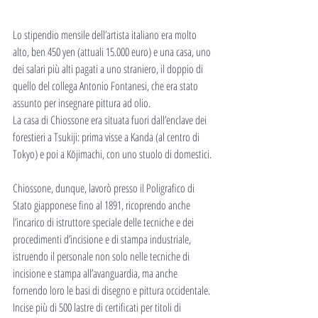
Lo stipendio mensile dell’artista italiano era molto 
alto, ben 450 yen (attuali 15.000 euro) e una casa, uno 
dei salari più alti pagati a uno straniero, il doppio di 
quello del collega Antonio Fontanesi, che era stato 
assunto per insegnare pittura ad olio.
La casa di Chiossone era situata fuori dall’enclave dei 
forestieri a Tsukiji: prima visse a Kanda (al centro di 
Tokyo) e poi a Kōjimachi, con uno stuolo di domestici.
Chiossone, dunque, lavorò presso il Poligrafico di 
Stato giapponese fino al 1891, ricoprendo anche 
l’incarico di istruttore speciale delle tecniche e dei 
procedimenti d’incisione e di stampa industriale, 
istruendo il personale non solo nelle tecniche di 
incisione e stampa all’avanguardia, ma anche 
fornendo loro le basi di disegno e pittura occidentale.
Incise più di 500 lastre di certificati per titoli di 