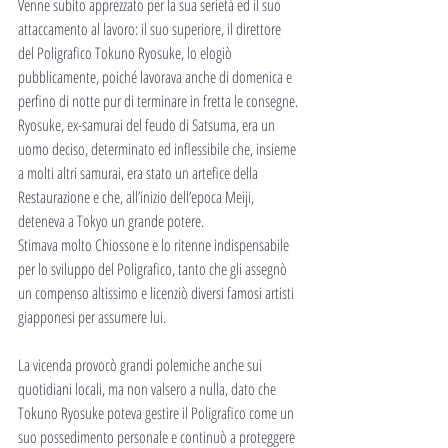
Venne subito apprezzato per la sua serietà ed il suo 
attaccamento al lavoro: il suo superiore, il direttore 
del Poligrafico Tokuno Ryosuke, lo elogiò 
pubblicamente, poiché lavorava anche di domenica e 
perfino di notte pur di terminare in fretta le consegne.
Ryosuke, ex-samurai del feudo di Satsuma, era un 
uomo deciso, determinato ed inflessibile che, insieme 
a molti altri samurai, era stato un artefice della 
Restaurazione e che, all’inizio dell’epoca Meiji, 
deteneva a Tokyo un grande potere.
Stimava molto Chiossone e lo ritenne indispensabile 
per lo sviluppo del Poligrafico, tanto che gli assegnò 
un compenso altissimo e licenziò diversi famosi artisti 
giapponesi per assumere lui.
La vicenda provocò grandi polemiche anche sui 
quotidiani locali, ma non valsero a nulla, dato che 
Tokuno Ryosuke poteva gestire il Poligrafico come un 
suo possedimento personale e continuò a proteggere 