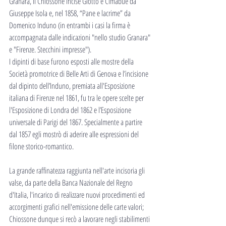
Granara, il Chiossone incise Giotto e Cimabue da 
Giuseppe Isola e, nel 1858, “Pane e lacrime” da 
Domenico Induno (in entrambi i casi la firma è 
accompagnata dalle indicazioni "nello studio Granara" 
e "Firenze. Stecchini impresse").
I dipinti di base furono esposti alle mostre della 
Società promotrice di Belle Arti di Genova e l’incisione 
dal dipinto dell’Induno, premiata all'Esposizione 
italiana di Firenze nel 1861, fu tra le opere scelte per 
l'Esposizione di Londra del 1862 e l’Esposizione 
universale di Parigi del 1867. Specialmente a partire 
dal 1857 egli mostrò di aderire alle espressioni del 
filone storico-romantico.
La grande raffinatezza raggiunta nell'arte incisoria gli 
valse, da parte della Banca Nazionale del Regno 
d'Italia, l'incarico di realizzare nuovi procedimenti ed 
accorgimenti grafici nell'emissione delle carte valori; 
Chiossone dunque si recò a lavorare negli stabilimenti 