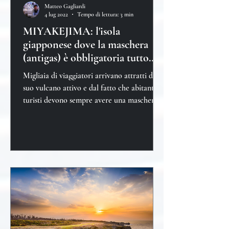
Matteo Gagliardi
4 lug 2022
Tempo di lettura: 3 min
MIYAKEJIMA: l'isola
giapponese dove la maschera
(antigas) è obbligatoria tutto
l'anno
Migliaia di viaggiatori arrivano attratti dal
suo vulcano attivo e dal fatto che abitanti e
turisti devono sempre avere una maschera
antigas