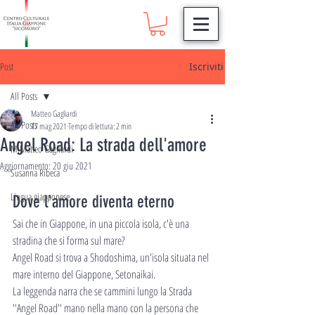
Post
Iscriviti
All Posts
Matteo Gagliardi
All Posts
17 mag 2021
Tempo di lettura: 2 min
Angel Road: La strada dell'amore
M.Matteo Gagliardi
Aggiornamento:
20 giu 2021
Susanna Ribeca
Lingua giapponese
Dove l'amore diventa eterno
Sai che in Giappone, in una piccola isola, c'è una 
stradina che si forma sul mare?
Angel Road si trova a Shodoshima, un'isola situata nel 
mare interno del Giappone, Setonaikai.
La leggenda narra che se cammini lungo la Strada 
''Angel Road'' mano nella mano con la persona che 