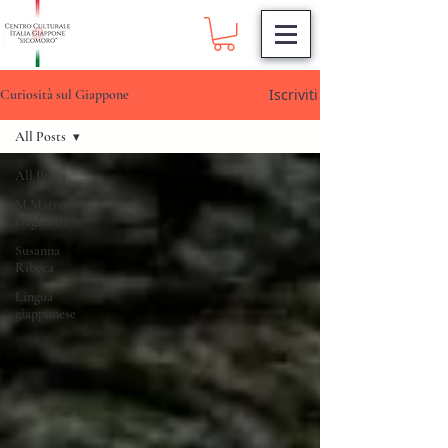
Iscriviti
Curiosità sul Giappone
All Posts
All Posts
M.Matteo
Gagliardi
Susanna
Ribeca
Lingua
giapponese