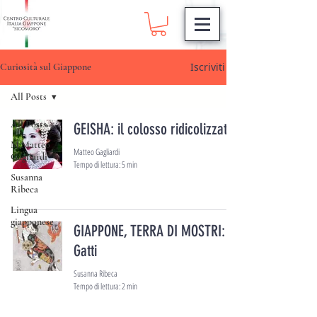
Iscriviti
Curiosità sul Giappone
All Posts
All Posts
GEISHA: il colosso ridicolizzato
M.Matteo
Matteo Gagliardi
Gagliardi
Tempo di lettura: 5 min
Susanna
Ribeca
Lingua
giapponese
GIAPPONE, TERRA DI MOSTRI:
Gatti
Susanna Ribeca
Tempo di lettura: 2 min