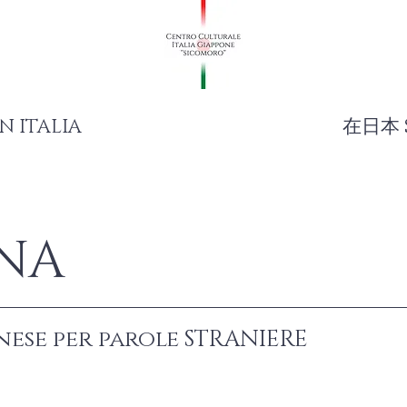
N ITALIA
在日本 
NA
nese per parole STRANIERE