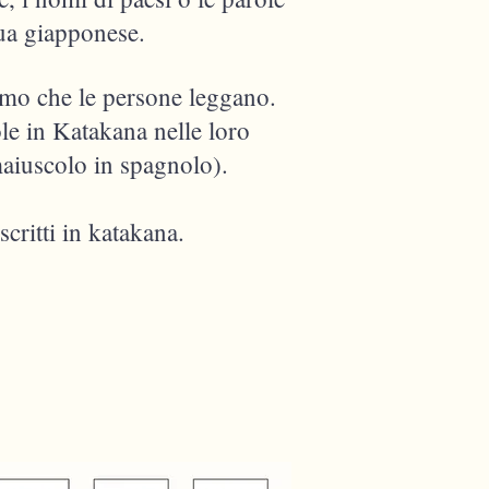
gua giapponese.
iamo che le persone leggano.
le in Katakana nelle loro
 maiuscolo in spagnolo).
critti in katakana.