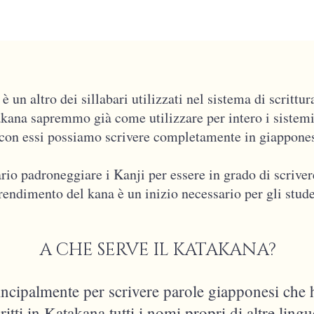
 un altro dei sillabari utilizzati nel sistema di scrit
akana sapremmo già come utilizzare per intero i sistem
 con essi possiamo scrivere completamente in giappone
io padroneggiare i Kanji per essere in grado di scrive
rendimento del kana è un inizio necessario per gli stude
A CHE SERVE IL KATAKANA?
incipalmente per scrivere parole giapponesi che h
ti in Katakana tutti i nomi propri di altre lingue