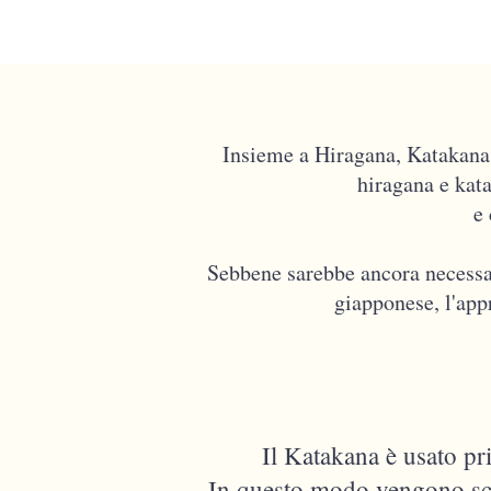
Insieme a Hiragana, Katakana è
hiragana e kat
e
Sebbene sarebbe ancora necessar
giapponese, l'app
Il Katakana è usato pr
In questo modo vengono scrit