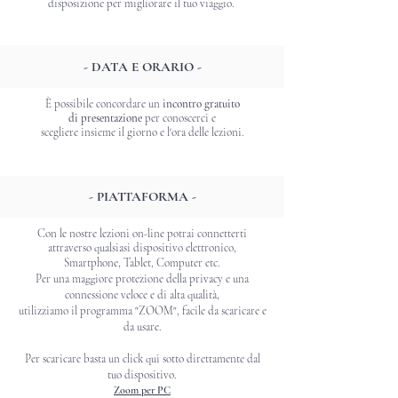
disposizione per migliorare il tuo viaggio.
- DATA E ORARIO -
È possibile concordare un
incontro gratuito
di
presentazione
per conoscerci e
scegliere insieme il giorno e l'ora delle lezioni.
- PIATTAFORMA -
Con le nostre lezioni on-line potrai connetterti
attraverso qualsiasi dispositivo elettronico,
Smartphone, Tablet, Computer etc.
Per una maggiore protezione della privacy e una
connessione veloce e di alta qualità,
utilizziamo il programma "ZOOM", facile da scaricare e
da usare.
​Per scaricare basta un click qui sotto direttamente dal
tuo dispositivo.
Zoom per PC