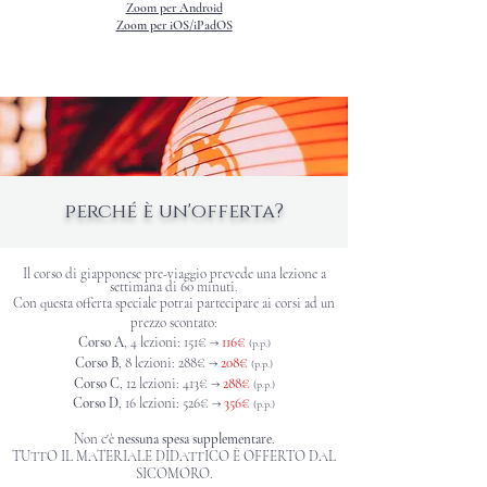
Zoom per Android
Zoom per iOS/iPadOS
perché è un'offerta?
Il corso di giapponese pre-viaggio prevede una lezione a
settimana di 60 minuti
.
Con questa offerta speciale potrai partecipare ai corsi ad un
prezzo scontato:
Corso A
, 4 lezioni: 151€ →
116
€
(p.p.)
Corso B
, 8 lezioni: 288€ →
208€
(p.p.)
Corso C
, 12 lezioni: 413€ →
288€
(p.p.)
Corso D
, 16 lezioni: 526€ →
356€
(p.p.)
Non c'è
nessuna spesa supplementare
.
TUTTO IL MATERIALE DIDATTICO È OFFERTO DAL
SICOMORO.