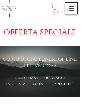
offerta speciale
corso di giapponese online
pre-viaggio
"trasforma il tuo viaggio
in un viaggio unico e speciale"