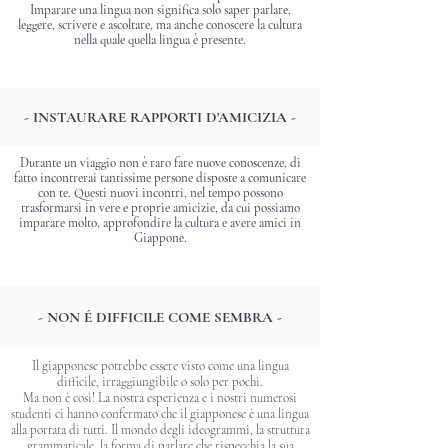
Imparare una lingua non significa solo saper parlare,
leggere, scrivere e ascoltare, ma anche conoscere la cultura
nella quale quella lingua è presente.
- INSTAURARE RAPPORTI D'AMICIZIA -
Durante un viaggio non è raro fare nuove conoscenze, di
fatto incontrerai tantissime persone disposte a comunicare
con te. Questi nuovi incontri, nel tempo possono
trasformarsi in vere e proprie amicizie, da cui possiamo
imparare molto, approfondire la cultura e avere amici in
Giappone.
- NON É DIFFICILE COME SEMBRA -
Il giapponese potrebbe essere visto come una lingua
difficile, irraggiungibile o solo per pochi.
Ma non è così! La nostra esperienza e i nostri numerosi
studenti ci hanno confermato che il giapponese è una lingua
alla portata di tutti. Il mondo degli ideogrammi, la struttura
grammaticale, la forma di parlare che rispecchia la sua