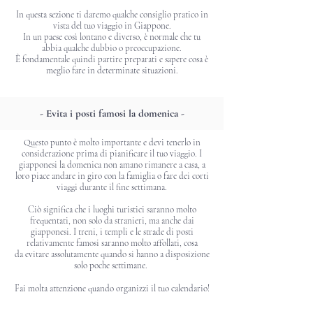
In questa sezione ti daremo qualche consiglio pratico in
vista del tuo viaggio in Giappone.
In un paese
così lontano e diverso, è normale che tu
abbia qualche dubbio o preoccupazione.
È fondamentale quindi partire preparati e sapere cosa è
meglio fare in determinate situazioni.
- Evita i posti famosi la domenica -
Questo punto è molto importante e devi tenerlo in
considerazione prima di
pianificare
il tuo viaggio.
I
giapponesi la domenica non amano rimanere a casa, a
loro piace andare in giro con la famiglia o fare dei corti
viaggi durante il fine settimana.
Ciò significa che i luoghi turistici saranno molto
frequentati, non solo da stranieri, ma anche dai
giapponesi. I t
reni, i templi e le strade di posti
relativamente famosi saranno molto affollati, cosa
da
evitare
assolutamente quando si hanno a disposizione
solo poche settimane.
Fai molta attenzione quando organizzi il tuo calendario!