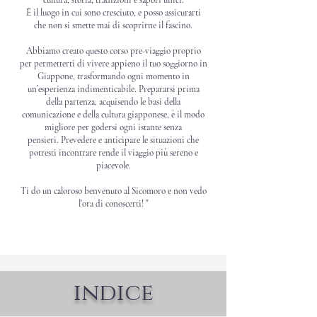
È il luogo in cui sono cresciuto, e posso assicurarti
che non si smette mai di scoprirne il fascino.
Abbiamo creato questo corso pre-viaggio proprio
per permetterti di vivere appieno il tuo soggiorno in
Giappone, trasformando ogni momento in
un’esperienza indimenticabile. Prepararsi prima
della partenza, acquisendo le basi della
comunicazione e della cultura giapponese, è il modo
migliore per godersi ogni istante senza
pensieri.
Prevedere e anticipare le situazioni che
potresti incontrare rende il viaggio più sereno e
piacevole.
Ti do un caloroso benvenuto al Sicomoro e non vedo
l'ora di conoscerti! "
indice