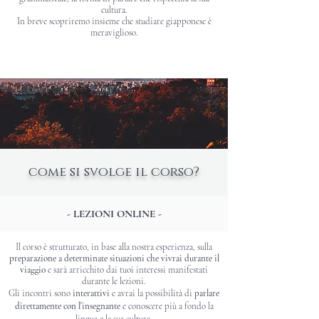
cultura.
In breve scopriremo insieme che studiare giapponese è
meraviglioso.
come si svolge il corso?
- LEZIONI ONLINE -
Il corso è strutturato, in base alla nostra esperienza,
sulla
preparazione a determinate situazioni che vivrai durante il
viaggio
e
sarà arricchito dai tuoi interessi manifestati
durante le lezioni.
Gli incontri sono
interattivi
e avrai la possibilità di
parlare
direttamente con l'insegnante
e conoscere più a fondo la
lingua e la sua cultura.