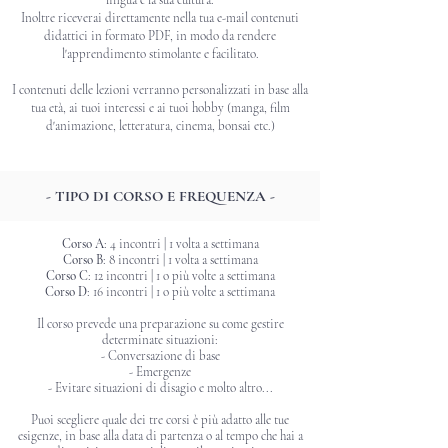
Inoltre riceverai direttamente
nella tua e-mail contenuti
didattici in formato PDF, in modo da rendere
l'apprendimento stimolante e facilitato.
I contenuti delle lezioni verranno personalizzati in base alla
tua età, ai tuoi interessi e ai tuoi hobby (manga, film
d'animazione, letteratura, cinema, bonsai etc.)
- TIPO DI CORSO E FREQUENZA -
Corso A
: 4 incontri | 1 volta a settimana
Corso B
: 8 incontri | 1 volta a settimana
Corso C
: 12 incontri | 1 o più volte a settimana
Corso D
: 16 incontri | 1 o più volte a settimana
Il corso prevede una preparazione su come gestire
determinate situazioni:
- Conversazione di base
- Emergenze
- Evitare situazioni di disagio e molto altro...
Puoi scegliere quale dei tre corsi è più adatto alle tue
esigenze, in base alla data di partenza o al tempo che hai a