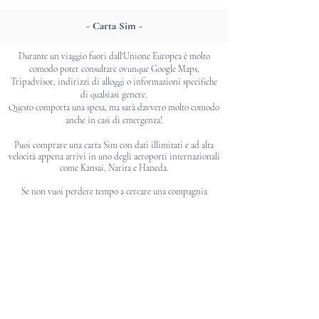
- Carta Sim -
Durante un viaggio fuori dall'Unione Europea è molto
comodo poter consultare ovunque Google Maps,
Tripadvisor, indirizzi di alloggi o informazioni specifiche
di qualsiasi genere.
Questo comporta una spesa, ma sarà davvero molto comodo
anche in casi di emergenza!
Puoi comprare una carta Sim con
dati illimitati e ad alta
velocità
appena arrivi in uno degli
aeroporti
internazionali
come Kansai, Narita e Haneda
.
Se non vuoi perdere tempo a cercare una compagnia
telefonica all'arrivo, visto che dopo 12 ore (minimo) di aereo
sarai un po' stanco... la cosa migliore è ordinare la tua carta
Sim su
Holafly
.
Te la mandano a casa prima del tuo viaggio e
quando
atterri
in Giappone potrai fin da subito utilizzare i dati sul
cellulare!
Inoltre, la maggior parte dei cellulari ha la funzione
"condividere internet", in questo modo tutti coloro che
viaggiano con te possono usarlo.