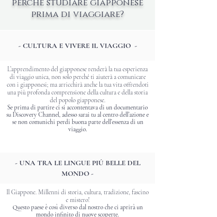
perché
studiare giapponese
prima di viaggiare?
- CULTURA E VIVERE IL VIAGGIO -
L’apprendimento del giapponese renderà la tua esperienza
di viaggio unica, non solo perché ti aiuterà a comunicare
con i giapponesi; ma arricchirà anche la tua vita offrendoti
una più profonda comprensione della cultura e della storia
del popolo giapponese.
Se prima di partire ci si accontentava di un documentario
su Discovery Channel, adesso sarai tu al centro dell’azione e
se non comunichi perdi buona parte dell’essenza di un
viaggio.
- UNA TRA LE LINGUE PIÚ BELLE DEL
MONDO -
Il Giappone.
Millenni di storia, cultura, tradizione, fascino
e mistero!
Questo paese è così diverso dal nostro che ci aprirà un
mondo infinito di nuove scoperte.