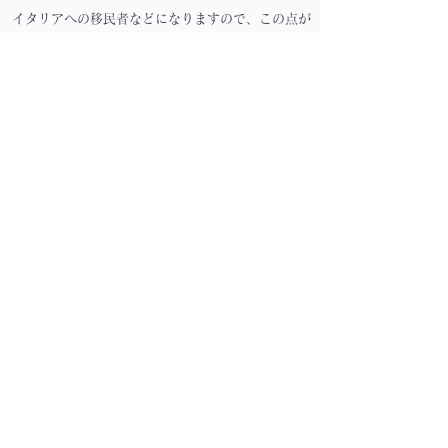
イタリアへの移民者などになりますので、この点が
PLIDAと異なります。
CILSはPLIDA同様に「A1、A2、B1、B2、C1、C2」
の6レベルがありますが、PLIDAとは異なり全ての試
験に「読解、聴解、作文、口頭」に加えて
「文法」の5つの試験が課せられます。
CLISでもB2以上を取得すれば、イタリアの大学の入
試を受ける際に、
イタリア語の試験をパスできます。
CILSの検定料・試験会場・試験日程
受験料は下記になります。
・A1: 15,000円
・A2: 15,000円
・B1: 20,000円
・B2: 23,000円
・C1: 24,000円