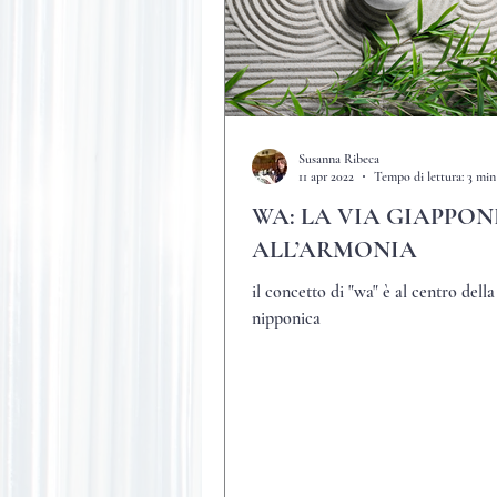
Susanna Ribeca
11 apr 2022
Tempo di lettura: 3 min
WA: LA VIA GIAPPON
ALL’ARMONIA
il concetto di "wa" è al centro della
nipponica