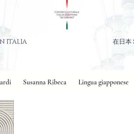
N ITALIA
在日本 
ardi
Susanna Ribeca
Lingua giapponese