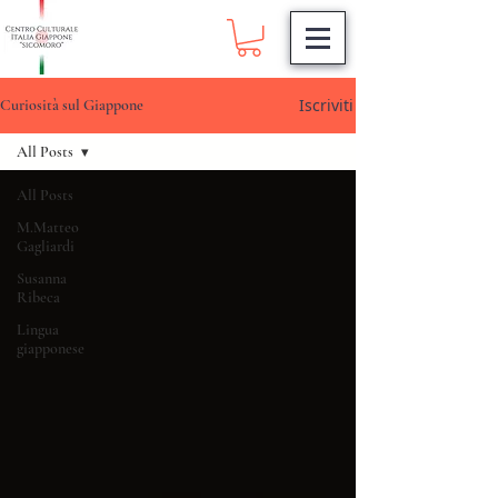
Iscriviti
Curiosità sul Giappone
All Posts
All Posts
M.Matteo
Gagliardi
Susanna
Ribeca
Lingua
giapponese