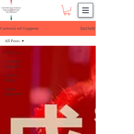
Iscriviti
Curiosità sul Giappone
All Posts
All Posts
M.Matteo
Gagliardi
Susanna
Ribeca
Lingua
giapponese