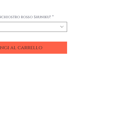
nchiostro rosso Shuniku?
*
ngi al carrello