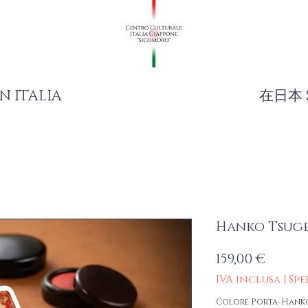
N ITALIA
在日本 
Hanko Tsug
Prezz
159,00 €
IVA inclusa
|
Spe
Colore Porta-Hank