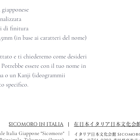
a giapponese
onalizzata
 di finitura
5mm (in base ai caratteri del nome)
attato e ti chiederemo come desideri
 Potrebbe essere con il tuo nome in
na o un Kanji (ideogrammii
o specifico.
SICOMORO IN ITALIA
|
在日本イタリア日本文化会
le Italia Giappone "Sicomoro" |
Sicomor
イタリア日本文化会館
 Principale, Takamatsu (Japan)