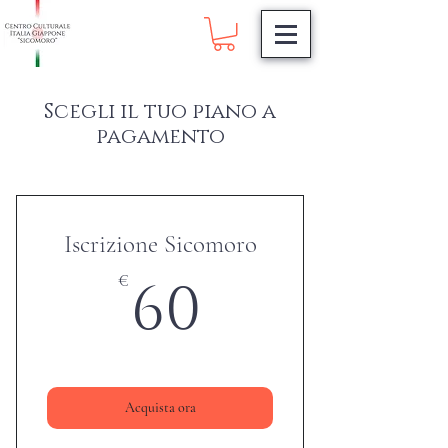
Scegli il tuo piano a
pagamento
Iscrizione Sicomoro
60€
60
€
Valido per un anno
Acquista ora