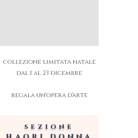
collezione limitata natale
dal 1 al 23 dicembre
regala un'opera d'arte
sezione
h
aori do
nna