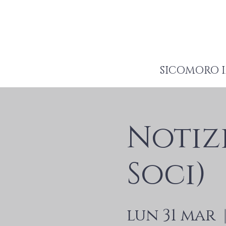
SICOMORO I
Notiz
Soci)
lun 31 mar
  