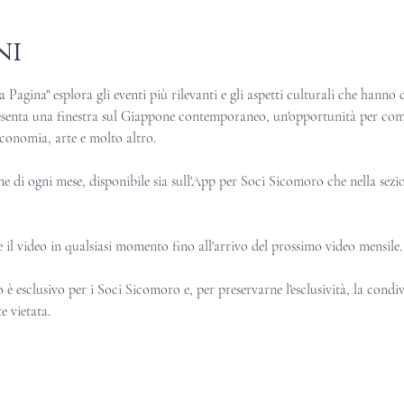
ni
agina" esplora gli eventi più rilevanti e gli aspetti culturali che hanno c
enta una finestra sul Giappone contemporaneo, un'opportunità per com
economia, arte e molto altro.
ine di ogni mese, disponibile sia sull'App per Soci Sicomoro che nella sezio
e il video in qualsiasi momento fino all'arrivo del prossimo video mensile.
 è esclusivo per i Soci Sicomoro e, per preservarne l'esclusività, la condi
e vietata.