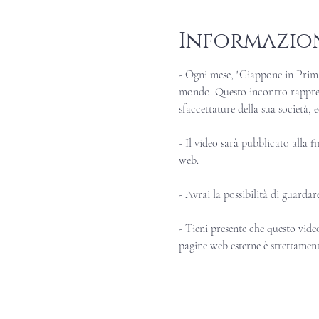
Informazio
- Ogni mese, "Giappone in Prima P
mondo. Questo incontro rappres
sfaccettature della sua società, 
- Il video sarà pubblicato alla f
web.
- Avrai la possibilità di guardar
- Tieni presente che questo video
pagine web esterne è strettament