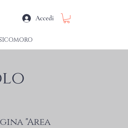
Accedi
SICOMORO
olo
agina "Area