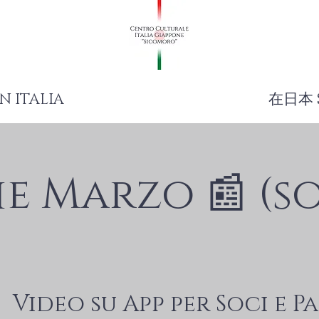
N ITALIA
在日本 
ie Marzo 📰 (s
|  
Video su App per Soci e P