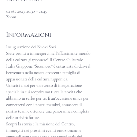
02 ott 2023, 20:30 – 21:45
Zoom
Informazioni
Inaugurazione dei Nuovi Soci
Siete pronti a immergervi nell'affascinante mondo 
della cultura giapponese? Il Centro Culturale 
Italia Giappone "Sicomoro" è entusiasta di darvi il 
benvenuto nella nostra crescente famiglia di 
appassionati della cultura nipponica.
Unisciti a noi per un evento di inaugurazione 
speciale in cui scopriremo tutte le novità che 
abbiamo in serbo per te. È un'occasione unica per 
connettersi con i nostri membri, conoscere il 
nostro team e ottenere una panoramica completa 
delle attività future.
Scopri la storia e la missione del Centro, 
immergiti nei prossimi eventi emozionanti e 
apprendi come accedere a contenuti esclusivi 