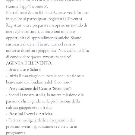
tramite l'app "Sicomoro".
Piattaforma: Zoom (Link di Accesso verrà fornito 
in seguito ai partecipanti registrati all'evento)
Registrati ora e preparati a scoprire un mondo di 
meraviglie culturali, connessioni umane e 
opportunità di apprendimento uniche. Siamo 
entusiasti di darti il benvenuto nel nostro 
universo di cultura giapponese. Non vediamo l'ora 
di condividere questa avventura con te!
AGENDA DELL'EVENTO:
- Benvenuto e Saluti:
- Inizia il tuo viaggio culturale con un caloroso 
benvenuto dai fondatori del "Sicomoro".
- Presentazione del Centro "Sicomoro":
- Scopri la nostra storia, la nostra missione e la 
passione che ci guida nella promozione della 
cultura giapponese in Italia.
- Prossimi Eventi e Attività:
- Fatti coinvolgere dalle anticipazioni dei 
prossimi eventi, appuntamenti e attività in 
programma.