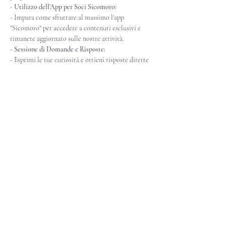
- Utilizzo dell'App per Soci Sicomoro:
- Impara come sfruttare al massimo l'app 
"Sicomoro" per accedere a contenuti esclusivi e 
rimanere aggiornato sulle nostre attività.
- Sessione di Domande e Risposte:
- Esprimi le tue curiosità e ottieni risposte dirette 
dal nostro team.
- Momento di Interazione :
- Ci suddivideremo in piccoli gruppi per un 
approccio più diretto con gli altri membri. 
Condividi le tue passioni, incontra altri membri e 
inizia a creare connessioni significative.
- Chiusura e Ringraziamenti
Non vediamo l'ora di darti il benvenuto nel 
mondo Sicomoro e condividere con te 
l'entusiasmo per la cultura giapponese. Ti 
aspettiamo online!
Ricorda di registrarti in anticipo per garantire il 
tuo posto all'evento. Resta sintonizzato per 
ulteriori dettagli e aggiornamenti.