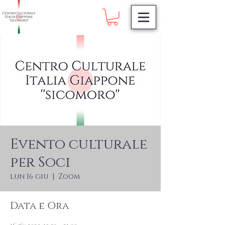
Evento culturale
per Soci
lun 16 giu
  |  
Zoom
Data e Ora