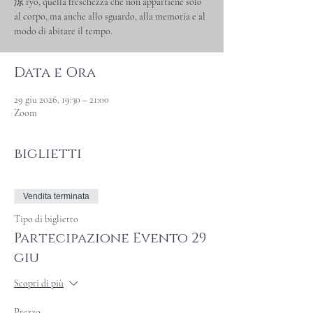
涼 ryō, quella freschezza che non appartiene solo
al corpo, ma anche allo sguardo, alla memoria e al
modo di abitare il tempo.
Data e Ora
29 giu 2026, 19:30 – 21:00
Zoom
biglietti
Vendita terminata
Tipo di biglietto
Partecipazione Evento 29
giu
Scopri di più
Prezzo