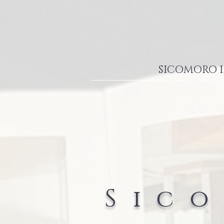
SICOMORO I
Sic