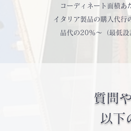
コーディネート面積あたり
イタリア製品の購入代行
品代の20％～（最低設
質問
​以