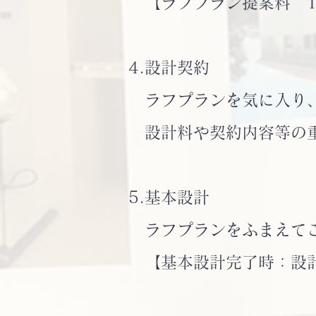
【ラフプラン提案料 1
4.設計契約
ラフプランを気に入り、
設計料や契約内容等の重
5.基本設計
ラフプランをふまえてご
【基本設計完了時：設計