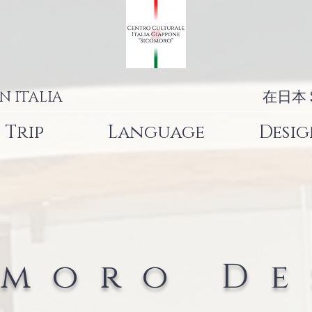
N ITALIA
在日本 
Trip
Language
Desi
omoro De