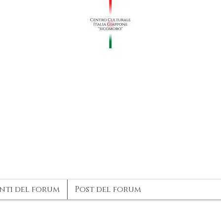
N ITALIA
在日本 
ti del forum
Post del forum