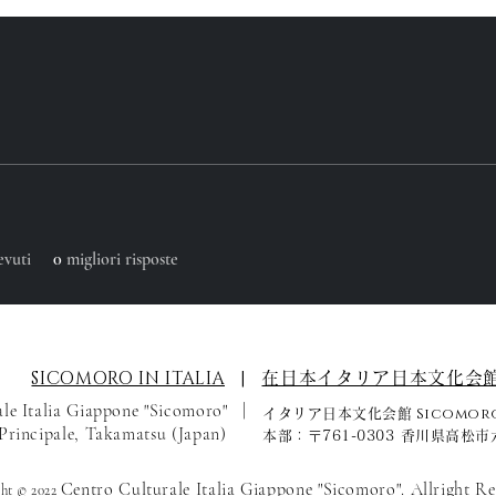
evuti
0
migliori risposte
SICOMORO IN ITALIA
|
在日本イタリア日本文化会
le Italia Giappone "Sicomoro" |
Sicomor
イタリア日本文化会館
 Principale, Takamatsu (Japan)
本部：〒761-0303 香川県高松市
Centro Culturale Italia Giappone "Sicomoro". Allright Re
ht © 2022