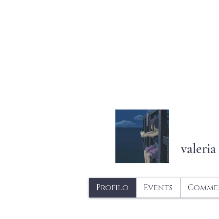
SICOMORO I
valeria
Profilo
Events
Commen