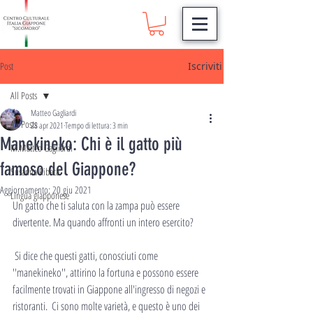
Post
Iscriviti
All Posts
Matteo Gagliardi
All Posts
28 apr 2021
Tempo di lettura: 3 min
Manekineko: Chi è il gatto più
M.Matteo Gagliardi
famoso del Giappone?
Susanna Ribeca
Aggiornamento:
20 giu 2021
Lingua giapponese
Un gatto che ti saluta con la zampa può essere 
divertente. Ma quando affronti un intero esercito?
 Si dice che questi gatti, conosciuti come 
''manekineko'', attirino la fortuna e possono essere 
facilmente trovati in Giappone all'ingresso di negozi e 
ristoranti.  Ci sono molte varietà, e questo è uno dei 