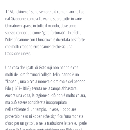
 I ''Manekineko'' sono sempre più comuni anche fuori 
dal Giappone, come a Taiwan e soprattutto in varie 
Chinatown sparse in tutto il mondo, dove sono 
spesso conosciuti come "gatti fortunati".  In effetti, 
l'identificazione con Chinatown è diventata così forte 
che molti credono erroneamente che sia una 
tradizione cinese.
Una cosa che i gatti di Gōtokuji non hanno e che 
molti dei loro fortunati colleghi felini hanno è un 
''koban'', una piccola moneta d'oro ovale del periodo 
Edo (1603–1868), tenuta nella zampa abbassata.  
Ancora una volta, la ragione di ciò non è molto chiara, 
ma può essere considerata inappropriata 
nell'ambiente di un tempio.  Invece, il popolare 
proverbio neko ni koban (che significa "una moneta 
d'oro per un gatto", o nella traduzione letterale, "perle 
ai porci") è in palese contraddizione con l'idea che i 