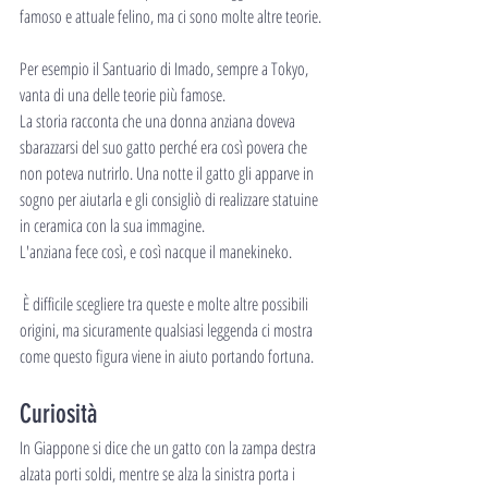
famoso e attuale felino, ma ci sono molte altre teorie.
Per esempio il Santuario di Imado, sempre a Tokyo, 
vanta di una delle teorie più famose.
La storia racconta che una donna anziana doveva 
sbarazzarsi del suo gatto perché era così povera che 
non poteva nutrirlo. Una notte il gatto gli apparve in 
sogno per aiutarla e gli consigliò di realizzare statuine 
in ceramica con la sua immagine.
L'anziana fece così, e così nacque il manekineko.
 È difficile scegliere tra queste e molte altre possibili 
origini, ma sicuramente qualsiasi leggenda ci mostra 
come questo figura viene in aiuto portando fortuna.
Curiosità
In Giappone si dice che un gatto con la zampa destra 
alzata porti soldi, mentre se alza la sinistra porta i 