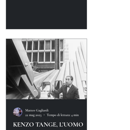
Matteo Gagliardi
22 mag 2023
Tempo di lettura: 4 min
KENZO TANGE, L’UOMO