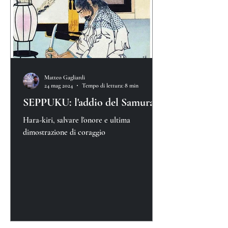
Matteo Gagliardi
24 mag 2024
Tempo di lettura: 8 min
SEPPUKU: l'addio del Samurai
Hara-kiri, salvare l'onore e ultima
dimostrazione di coraggio