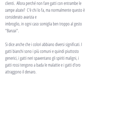
clienti.  Allora perché non fare gatti con entrambe le 
zampe alzate?  C'è chi lo fa, ma normalmente questo è 
considerato avarizia e
imbroglio, in ogni caso somiglia ben troppo al gesto 
''Banzai''.
Si dice anche che i colori abbiano diversi significati. I 
gatti bianchi sono i più comuni e quindi piuttosto 
generici, i gatti neri spaventano gli spiriti maligni, i 
gatti rossi tengono a bada le malattie e i gatti d'oro 
attraggono il denaro.