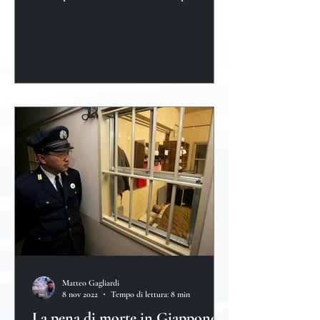
continuano a tr...
Matteo Gagliardi
8 nov 2022
Tempo di lettura: 8 min
La pena di morte in Giappone