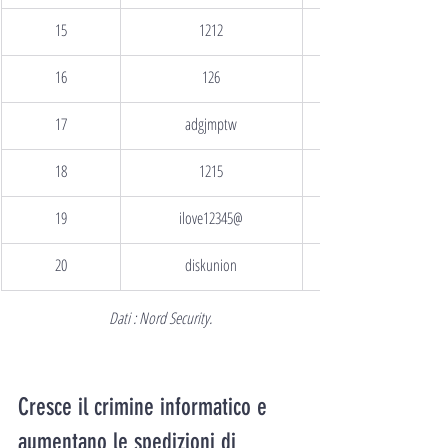
15
1212
16
126
17
adgjmptw
18
1215
19
ilove12345@
20
diskunion
Dati : Nord Security.
Cresce il crimine informatico e 
aumentano le spedizioni di 