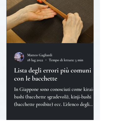
Matteo Gagliardi
18 lug 2022
Tempo di lettura: 3 min
Lista degli errori più comuni
con le bacchette
In Giappone sono conosciuti come kirai-
bashi (bacchette sgradevoli), kinji-bashi
(bacchette proibite) ecc. L'elenco degli
errori è abbastan