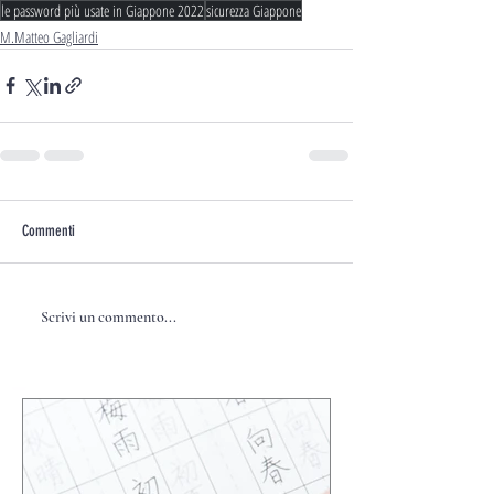
le password più usate in Giappone 2022
sicurezza Giappone
M.Matteo Gagliardi
Commenti
Scrivi un commento...