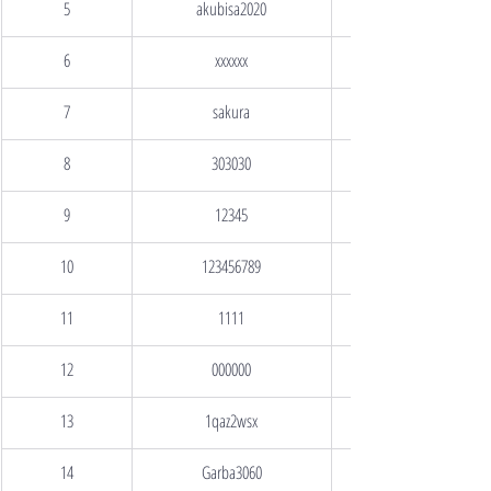
5
akubisa2020
6
xxxxxx
7
sakura
8
303030
9
12345
10
123456789
11
1111
12
000000
13
1qaz2wsx
14
Garba3060