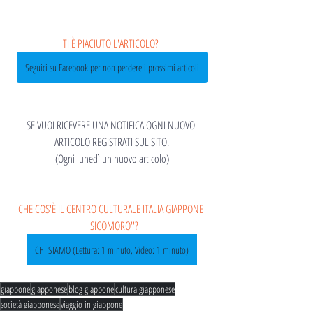
TI È PIACIUTO L'ARTICOLO? 
Seguici su Facebook per non perdere i prossimi articoli
SE VUOI RICEVERE UNA NOTIFICA OGNI NUOVO 
ARTICOLO REGISTRATI SUL SITO.
(Ogni lunedì un nuovo articolo)
CHE COS'È IL CENTRO CULTURALE ITALIA GIAPPONE 
''SICOMORO''?
CHI SIAMO (Lettura: 1 minuto, Video: 1 minuto)
giappone
giapponese
blog giappone
cultura giapponese
società giapponese
viaggio in giappone