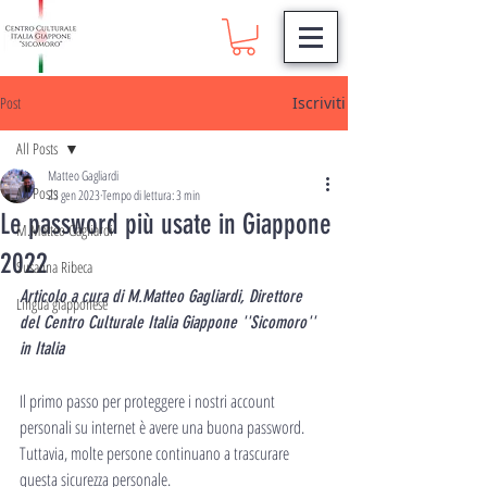
Post
Iscriviti
All Posts
Matteo Gagliardi
All Posts
23 gen 2023
Tempo di lettura: 3 min
Le password più usate in Giappone
M.Matteo Gagliardi
2022
Susanna Ribeca
Articolo a cura di M.Matteo Gagliardi, Direttore 
Lingua giapponese
del Centro Culturale Italia Giappone ''Sicomoro'' 
in Italia
Il primo passo per proteggere i nostri account 
personali su internet è avere una buona password.
Tuttavia, molte persone continuano a trascurare 
questa sicurezza personale.